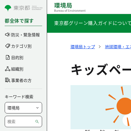
コンテンツにスキップ
都全体で探す
東京都グリーン購入ガイドについ
防災・緊急情報
カテゴリ別
環境局トップ
地球環境・エ
目的別
キッズペ
組織別
事業者の方
キーワード検索
きび
あつ
かん