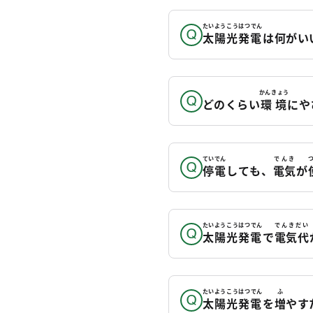
たいようこうはつでん
太陽光発電
は何がい
かんきょう
どのくらい
環境
にや
ていでん
でんき
停電
しても、
電気
が
たいようこうはつでん
でんきだい
太陽光発電
で
電気代
たいようこうはつでん
ふ
太陽光発電
を
増
やす