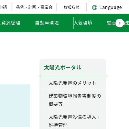
Language
申請
条例・計画・審議会
お知らせ
と資源循環
自動車環境
大気環境
騒音・振
太陽光ポータル
太陽光発電のメリット
建築物環境報告書制度の
概要等
太陽光発電設備の導入・
維持管理