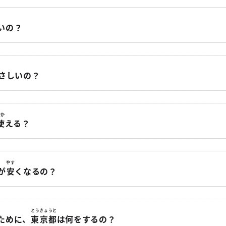
いの？
さしいの？
つか
使
える？
やす
が
安
くなるの？
とうきょうと
ために、
東京都
は何をするの？