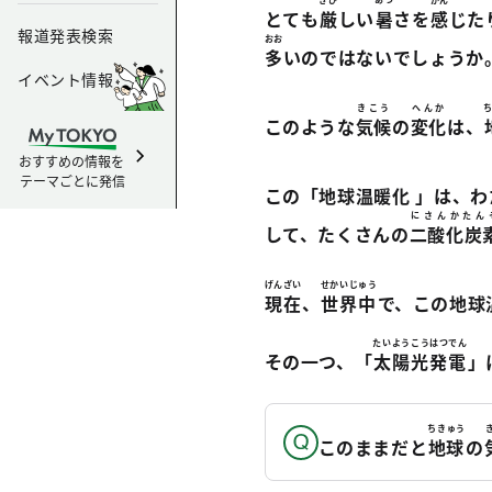
とても
厳
しい
暑
さを
感
じた
報道発表検索
おお
多
いのではないでしょうか
イベント情報
きこう
へんか
このような
気候
の
変化
は、
おすすめの情報を
テーマごとに発信
この「地球温暖化 」は、
にさんかたん
して、たくさんの
二酸化炭
げんざい
せかいじゅう
現在
、
世界中
で、この地球
たいようこうはつでん
その一つ、「
太陽光発電
」
ちきゅう
このままだと
地球
の