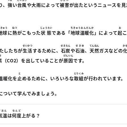
り、
強
い
台風
や大雨によって
被害
が出たというニュースを見
。
ちきゅう
ねつ
じょうたい
ちきゅうおんだんか
お
地球
に
熱
がこもった
状態
である「
地球温暖化
」によって
起
こ
せいかつ
せきたん
せきゆ
てんねん
か
わたしたちが
生活
するために、
石炭
や
石油
、
天然
ガスなどの
そ
げんいん
素
（CO2）を出していることが
原因
です。
と
とりくみ
温暖化を
止
めるために、いろいろな
取組
が行われています。
について学んでみましょう。
きおん
なんど
気温
は
何度
上がる？