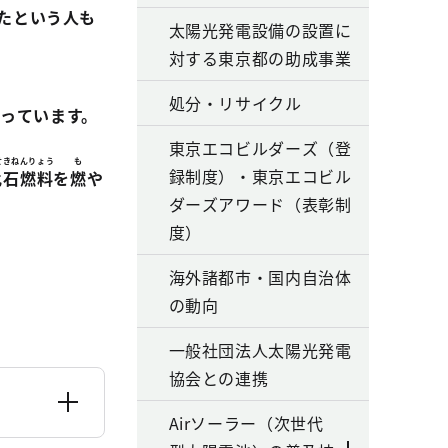
たという人も
太陽光発電設備の設置に
対する東京都の助成事業
処分・リサイクル
っています。
東京エコビルダーズ（登
せきねんりょう
も
録制度）・東京エコビル
化石燃料
を
燃
や
ダーズアワード（表彰制
度）
海外諸都市・国内自治体
の動向
一般社団法人太陽光発電
協会との連携
Airソーラー（次世代