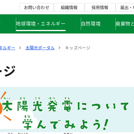
お問い合わせ
組織情報
採用情報
届出・
て
地球環境・エネルギー
自然環境
廃棄物
ネルギー
太陽光ポータル
キッズページ
ージ
つよ
たいふう
ひがい