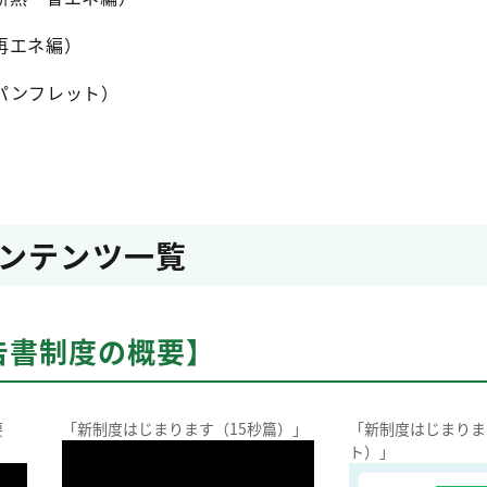
再エネ編）
パンフレット）
ンテンツ一覧
告書制度の概要】
要
「新制度はじまります（15秒篇）」
「新制度はじまりま
ト）」