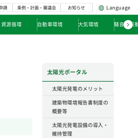
Language
申請
条例・計画・審議会
お知らせ
と資源循環
自動車環境
大気環境
騒音・振
太陽光ポータル
太陽光発電のメリット
建築物環境報告書制度の
概要等
太陽光発電設備の導入・
維持管理