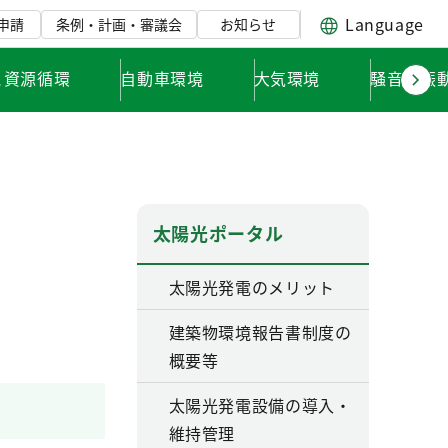
Language
申請
条例・計画・審議会
お知らせ
と資源循環
自動車環境
大気環境
騒音・振
太陽光ポータル
太陽光発電のメリット
建築物環境報告書制度の
概要等
太陽光発電設備の導入・
維持管理