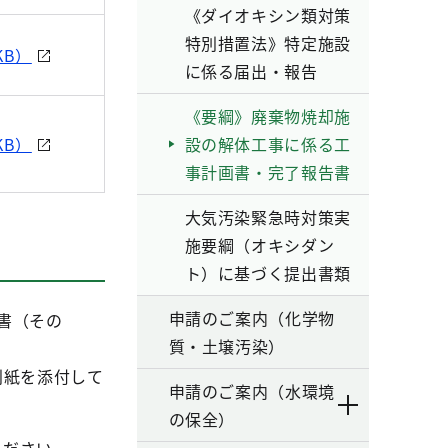
《ダイオキシン類対策
特別措置法》特定施設
KB）
に係る届出・報告
《要綱》廃棄物焼却施
KB）
設の解体工事に係る工
事計画書・完了報告書
大気汚染緊急時対策実
施要綱（オキシダン
ト）に基づく提出書類
申請のご案内（化学物
書（その
質・土壌汚染）
別紙を添付して
申請のご案内（水環境
の保全）