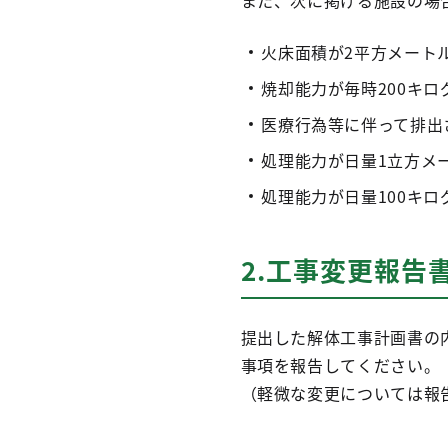
また、次に掲げる施設の場
火床面積が2平方メート
焼却能力が毎時200キ
医療行為等に伴って排出
処理能力が日量1立方メ
処理能力が日量100キ
2.工事変更報告
提出した解体工事計画書の
事項を報告してください。
（軽微な変更については報