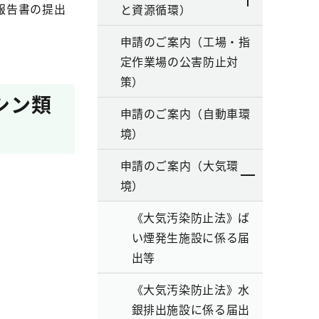
報告書の提出
と資源循環）
申請のご案内（工場・指
定作業場の公害防止対
策）
シン類
申請のご案内（自動車環
境）
申請のご案内（大気環
境）
《大気汚染防止法》ば
い煙発生施設に係る届
出等
《大気汚染防止法》水
銀排出施設に係る届出