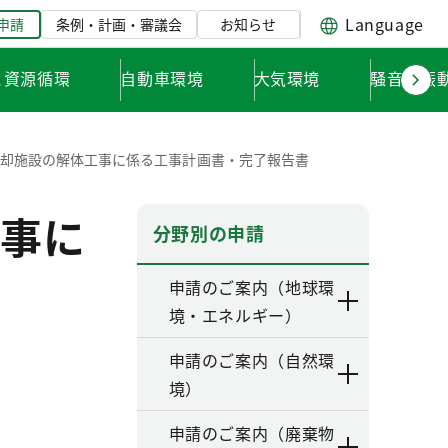
Language
申請
条例・計画・審議会
お知らせ
と資源循環
自動車環境
大気環境
騒音・振
焼却施設の解体工事に係る工事計画書・完了報告書
事に
分野別の申請
申請のご案内（地球環
境・エネルギー）
申請のご案内（自然環
境）
申請のご案内（廃棄物