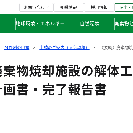
お問い合わせ
組織情報
採用情報
届出・
て
地球環境・エネルギー
自然環境
廃棄物
分野別の申請
申請のご案内（大気環境）
《要綱》廃棄物
廃棄物焼却施設の解体工
計画書・完了報告書