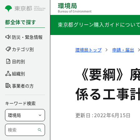
コンテンツにスキップ
都全体で探す
東京都グリーン購入ガイドについ
防災・緊急情報
カテゴリ別
環境局トップ
申請・届出
目的別
《要綱》
組織別
事業者の方
係る工事
キーワード検索
更新日
2022年6月15日