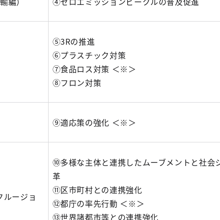
運輸編）
④ゼロエミッションビークルの普及促進
⑤3Rの推進
⑥プラスチック対策
⑦食品ロス対策 ＜※＞
⑧フロン対策
⑨適応策の強化 ＜※＞
⑩多様な主体と連携したムーブメントと社会
革
⑪区市町村との連携強化
クルージョ
⑫都庁の率先行動 ＜※＞
⑬世界諸都市等との連携強化