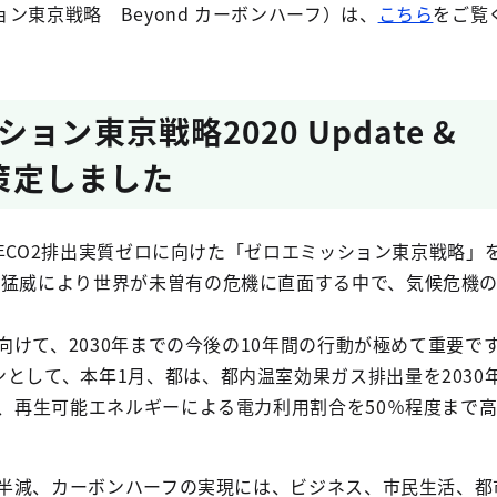
ン東京戦略 Beyond カーボンハーフ）は、
こちら
をご覧
ョン東京戦略2020 Update &
を策定しました
050年CO2排出実質ゼロに向けた「ゼロエミッション東京戦略」
の猛威により世界が未曽有の危機に直面する中で、気候危機
ロに向けて、2030年までの今後の10年間の行動が極めて重要で
として、本年1月、都は、都内温室効果ガス排出量を2030年
と、再生可能エネルギーによる電力利用割合を50％程度まで
量の半減、カーボンハーフの実現には、ビジネス、市民生活、