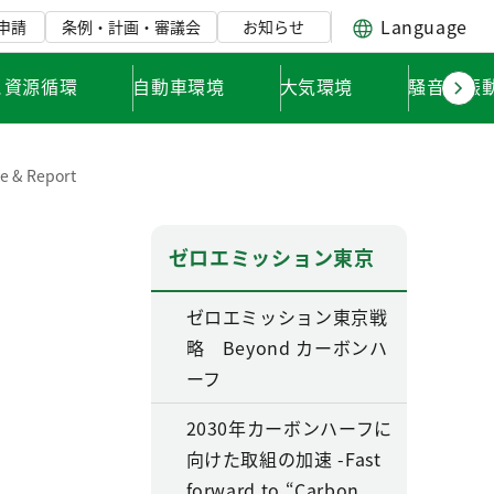
Language
申請
条例・計画・審議会
お知らせ
と資源循環
自動車環境
大気環境
騒音・振
& Report
ゼロエミッション東京
ゼロエミッション東京戦
略 Beyond カーボンハ
ーフ
2030年カーボンハーフに
向けた取組の加速 -Fast
forward to “Carbon