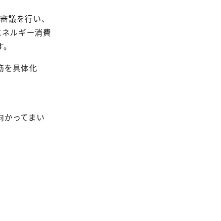
に審議を行い、
エネルギー消費
す。
筋を具体化
向かってまい