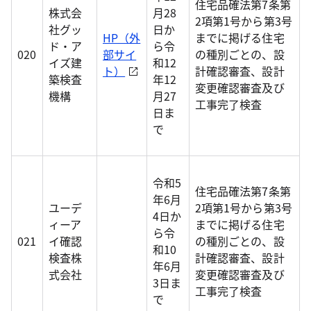
住宅品確法第7条第
株式会
月28
2項第1号から第3号
社グッ
日か
HP（外
までに掲げる住宅
ド・ア
ら令
020
部サイ
の種別ごとの、設
イズ建
和12
ト）
計確認審査、設計
築検査
年12
変更確認審査及び
機構
月27
工事完了検査
日ま
で
令和5
住宅品確法第7条第
年6月
ユーデ
2項第1号から第3号
4日か
ィーア
までに掲げる住宅
ら令
021
イ確認
の種別ごとの、設
和10
検査株
計確認審査、設計
年6月
式会社
変更確認審査及び
3日ま
工事完了検査
で