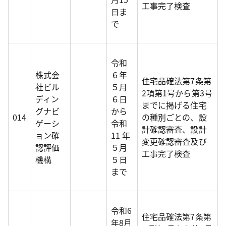
工事完了検査
日ま
で
令和
株式会
６年
住宅品確法第7条第
社ビル
５月
2項第1号から第3号
ディン
６日
までに掲げる住宅
グナビ
から
014
の種別ごとの、設
ゲーシ
令和
計確認審査、設計
ョン確
11 年
変更確認審査及び
認評価
５月
工事完了検査
機構
５日
まで
令和6
住宅品確法第7条第
年8月