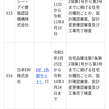
シー・
2項第1号から第3号
11日
アイ建
までに掲げる住宅
から
015
築認証
の種別ごとの、設
令和
機構株
計確認審査、設計
11年8
式会社
変更確認審査及び
月10
工事完了検査
日
令和5
年3月
住宅品確法第7条第
25日
2項第1号から第3号
日本ERI
HP（外
から
までに掲げる住宅
016
株式会
部サイ
令和
の種別ごとの、設
社
ト）
10年3
計確認審査、設計
月24
変更確認審査及び
日ま
工事完了検査
で