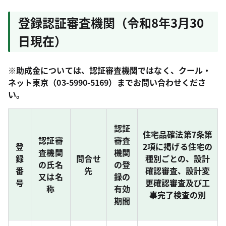
登録認証審査機関（令和8年3月30
日現在）
※助成金については、認証審査機関ではなく、クール・
ネット東京（03-5990-5169）までお問い合わせくださ
い。
認証
住宅品確法第7条第
認証審
審査
登
2項に掲げる住宅の
査機関
機関
録
問合せ
種別ごとの、設計
の氏名
の登
番
先
確認審査、設計変
又は名
録の
号
更確認審査及び工
称
有効
事完了検査の別
期間