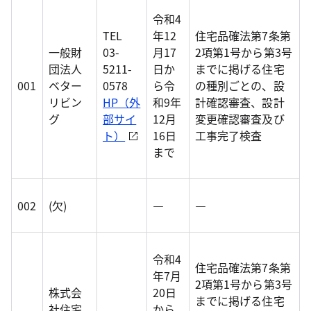
令和4
TEL
年12
住宅品確法第7条第
一般財
03-
月17
2項第1号から第3号
団法人
5211-
日か
までに掲げる住宅
001
ベター
0578
ら令
の種別ごとの、設
リビン
HP（外
和9年
計確認審査、設計
グ
部サイ
12月
変更確認審査及び
ト）
16日
工事完了検査
まで
002
(欠)
―
―
令和4
住宅品確法第7条第
年7月
2項第1号から第3号
株式会
20日
までに掲げる住宅
社住宅
から