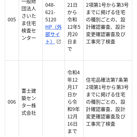
一般財
048-
21日
2項第1号から第3号
団法人
621-
から
までに掲げる住宅
さいた
005
5120
令和
の種別ごとの、設
ま住宅
HP（外
12年5
計確認審査、設計
検査セ
部サイ
月20
変更確認審査及び
ンター
ト）
日ま
工事完了検査
で
令和4
年12
住宅品確法第7条第
月17
2項第1号から第3号
富士建
日か
までに掲げる住宅
築セン
006
ら令
の種別ごとの、設
ター株
和9年
計確認審査、設計
式会社
12月
変更確認審査及び
16日
工事完了検査
まで