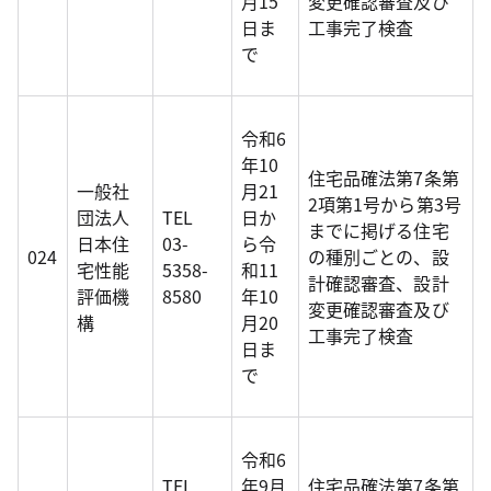
月15
変更確認審査及び
日ま
工事完了検査
で
令和6
年10
住宅品確法第7条第
一般社
月21
2項第1号から第3号
団法人
TEL
日か
までに掲げる住宅
日本住
03-
ら令
024
の種別ごとの、設
宅性能
5358-
和11
計確認審査、設計
評価機
8580
年10
変更確認審査及び
構
月20
工事完了検査
日ま
で
令和6
TEL
年9月
住宅品確法第7条第