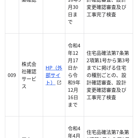
月30
変更確認審査及び
日ま
工事完了検査
で
令和4
年12
住宅品確法第7条第
月17
2項第1号から第3号
株式会
HP（外
日か
までに掲げる住宅
社確認
009
部サイ
ら令
の種別ごとの、設
サービ
ト）
和9年
計確認審査、設計
ス
12月
変更確認審査及び
16日
工事完了検査
まで
令和4
住宅品確法第7条第
年4月