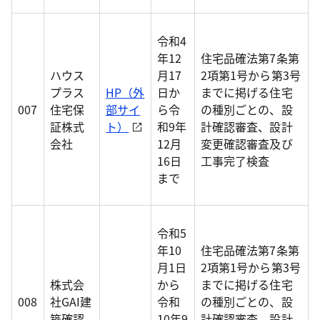
令和4
年12
住宅品確法第7条第
ハウス
月17
2項第1号から第3号
プラス
HP（外
日か
までに掲げる住宅
007
住宅保
部サイ
ら令
の種別ごとの、設
証株式
ト）
和9年
計確認審査、設計
会社
12月
変更確認審査及び
16日
工事完了検査
まで
令和5
年10
住宅品確法第7条第
月1日
2項第1号から第3号
株式会
から
までに掲げる住宅
008
社GAI建
令和
の種別ごとの、設
築確認
10年9
計確認審査、設計