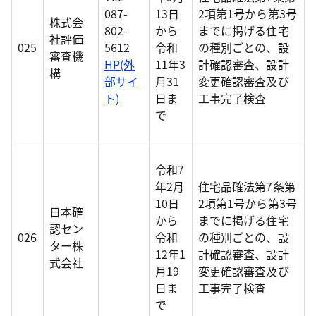
087-
13日
2項第1号から第3号
株式会
802-
から
までに掲げる住宅
社評価
025
5612
令和
の種別ごとの、設
審査機
HP(外
11年3
計確認審査、設計
構
部サイ
月31
変更確認審査及び
ト)
日ま
工事完了検査
で
令和7
年2月
住宅品確法第7条第
10日
2項第1号から第3号
日本確
から
までに掲げる住宅
認セン
026
令和
の種別ごとの、設
ター株
12年1
計確認審査、設計
式会社
月19
変更確認審査及び
日ま
工事完了検査
で