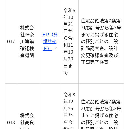
令和6
年10
住宅品確法第7条第
月21
株式会
2項第1号から第3号
日か
社神奈
HP（外
までに掲げる住宅
ら令
017
川建築
部サイ
の種別ごとの、設
和11
確認検
ト）
計確認審査、設計
年10
査機関
変更確認審査及び
月20
工事完了検査
日ま
で
令和3
年12
住宅品確法第7条第
月25
2項第1号から第3号
株式会
日か
までに掲げる住宅
018
社高良
ら令
の種別ごとの、設