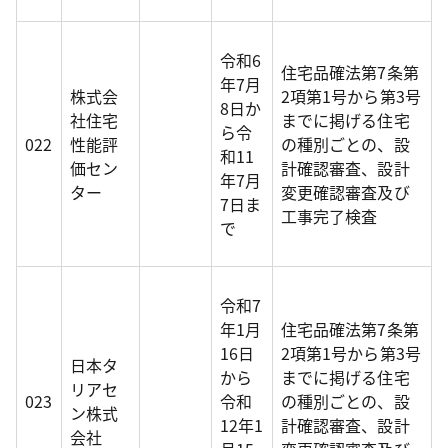
令和6
住宅品確法第7条第
年7月
株式会
2項第1号から第3号
8日か
社住宅
までに掲げる住宅
ら令
022
性能評
の種別ごとの、設
和11
価セン
計確認審査、設計
年7月
ター
変更確認審査及び
7日ま
工事完了検査
で
令和7
年1月
住宅品確法第7条第
16日
2項第1号から第3号
日本タ
から
までに掲げる住宅
リアセ
023
令和
の種別ごとの、設
ン株式
12年1
計確認審査、設計
会社