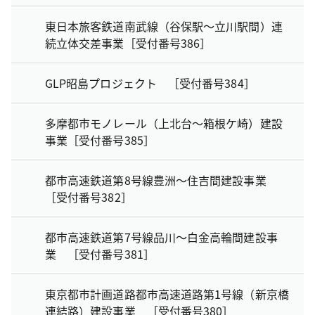
東日本旅客鉄道南武線（谷保駅～立川駅間）連
続立体交差事業［受付番号386］
GLP昭島プロジェクト ［受付番号384］
多摩都市モノレール（上北台～箱根ケ崎）建設
事業［受付番号385］
都市高速鉄道第8号線豊洲～住吉間建設事業
［受付番号382］
都市高速鉄道第7号線品川～白金高輪間建設事
業 ［受付番号381］
東京都市計画道路都市高速道路第1号線（新京橋
連結路）建設事業 ［受付番号380］