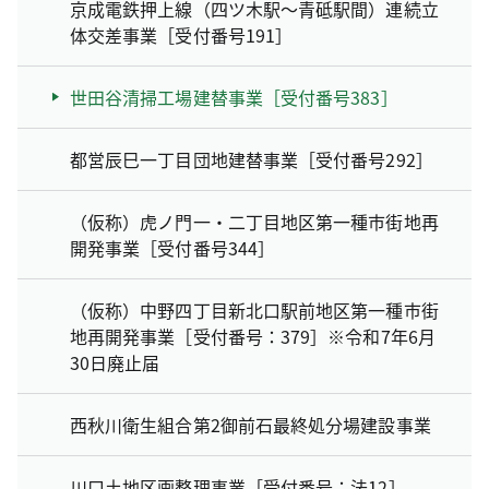
京成電鉄押上線（四ツ木駅～青砥駅間）連続立
体交差事業［受付番号191］
世田谷清掃工場建替事業［受付番号383］
都営辰巳一丁目団地建替事業［受付番号292］
（仮称）虎ノ門一・二丁目地区第一種市街地再
開発事業［受付番号344］
（仮称）中野四丁目新北口駅前地区第一種市街
地再開発事業［受付番号：379］※令和7年6月
30日廃止届
西秋川衛生組合第2御前石最終処分場建設事業
川口土地区画整理事業［受付番号：法12］