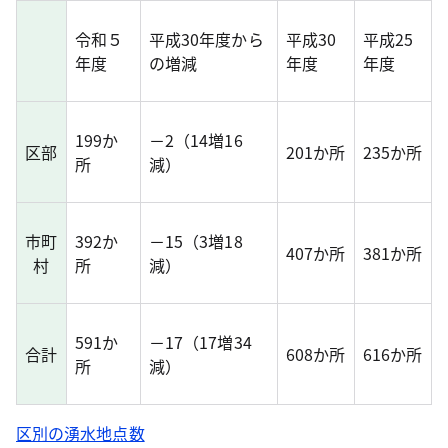
令和５
平成30年度から
平成30
平成25
年度
の増減
年度
年度
199か
－2（14増16
区部
201か所
235か所
所
減）
市町
392か
－15（3増18
407か所
381か所
村
所
減）
591か
－17（17増34
合計
608か所
616か所
所
減）
区別の湧水地点数