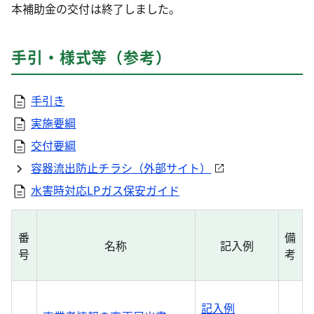
本補助金の交付は終了しました。
手引・様式等（参考）
手引き
実施要綱
交付要綱
容器流出防止チラシ（外部サイト）
水害時対応LPガス保安ガイド
番
備
名称
記入例
号
考
記入例