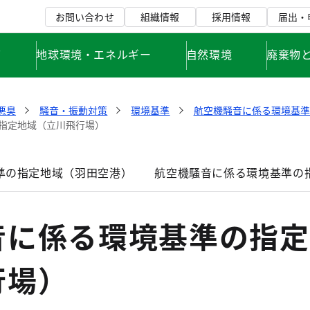
お問い合わせ
組織情報
採用情報
届出・
て
地球環境・エネルギー
自然環境
廃棄物
悪臭
騒音・振動対策
環境基準
航空機騒音に係る環境基準
指定地域（立川飛行場）
準の指定地域（羽田空港）
航空機騒音に係る環境基準の
音に係る環境基準の指定
行場）