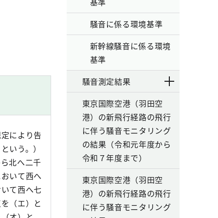
基準
騒音に係る環境基準
新幹線騒音に係る環境
基準
騒音測定結果
東京国際空港（羽田空
港）の新飛行経路の飛行
に伴う騒音モニタリング
規定により告
の結果（令和元年度から
」という。）
令和７年度まで）
から北へ二千
において西へ
東京国際空港（羽田空
おいて西へ七
港）の新飛行経路の飛行
点を（エ）と
に伴う騒音モニタリング
を（オ）と