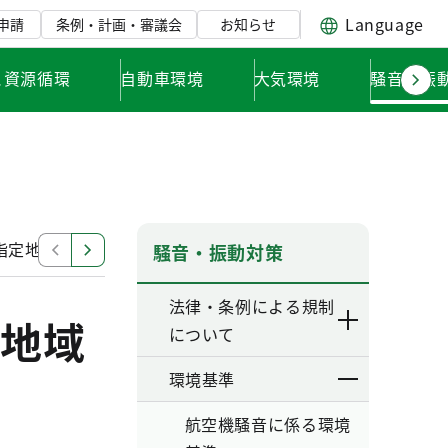
Language
申請
条例・計画・審議会
お知らせ
と資源循環
自動車環境
大気環境
騒音・振
指定地域（横田基地飛行場）
航空機騒音に係る環境基準
騒音・振動対策
法律・条例による規制
地域
について
環境基準
航空機騒音に係る環境