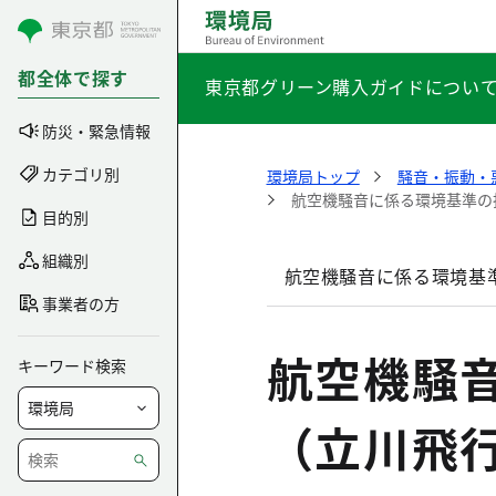
コンテンツにスキップ
都全体で探す
東京都グリーン購入ガイドについ
防災・緊急情報
カテゴリ別
環境局トップ
騒音・振動・
航空機騒音に係る環境基準の
目的別
組織別
航空機騒音に係る環境基
事業者の方
航空機騒
キーワード検索
（立川飛