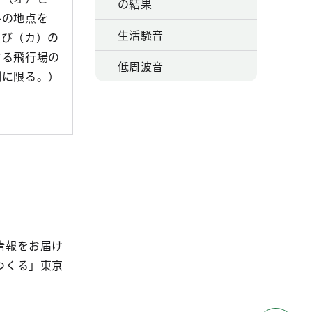
の結果
ルの地点を
生活騒音
及び（カ）の
する飛行場の
低周波音
側に限る。）
情報をお届け
つくる」東京