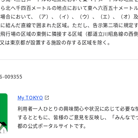
から北へ千四百メートルの地点において東へ六百五十メート
た場合において、（ア）、（イ）、（ウ）、（エ）、（オ）
次に結んだ直線で囲まれた区域。ただし、告示第二項に規定
該飛行場の区域の東側に隣接する区域（都道立川昭島線の西
国又は東京都が設置する施設の存する区域を除く。
6-009355
My TOKYO
利用者一人ひとりの興味関心や状況に応じて必要な
するとともに、皆様のご意見を反映し、「みんなで
都の公式ポータルサイトです。