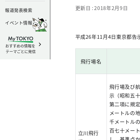
更新日
2018年2月9日
報道発表検索
イベント情報
平成26年11月4日東京都告示
おすすめの情報を
テーマごとに発信
飛行場名
飛行場及び
示（昭和五
第二項に規
メートルの
千メートル
百七十メー
立川飛行
し、基準点