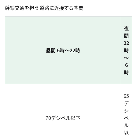
幹線交通を担う道路に近接する空間
夜
間
22
昼間 6時～22時
時
～
6
時
65
デ
シ
70デシベル以下
ベ
ル
以