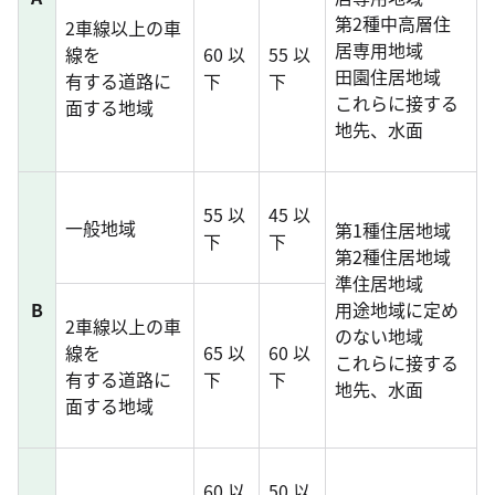
第2種中高層住
2車線以上の車
居専用地域
線を
60 以
55 以
田園住居地域
有する道路に
下
下
これらに接する
面する地域
地先、水面
55 以
45 以
一般地域
第1種住居地域
下
下
第2種住居地域
準住居地域
B
用途地域に定め
2車線以上の車
のない地域
線を
65 以
60 以
これらに接する
有する道路に
下
下
地先、水面
面する地域
60 以
50 以