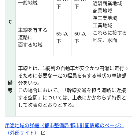
一般地域
近隣商業地域
下
下
商業地域
準工業地域
C
工業地域
車線を有する
これらに接する
65 以
60 以
道路に
地先、水面
下
下
面する地域
車線とは、1縦列の自動車が安全かつ円滑に走行す
るために必要な一定の幅員を有する帯状の車線部
備
分をいう。
考
この場合において、「幹線交通を担う道路に近接
する空間」については、上表にかかわらず特例と
して次表のとおりとする。
用途地域の詳細〈都市整備局 都市計画情報のページ〉
（外部サイト）