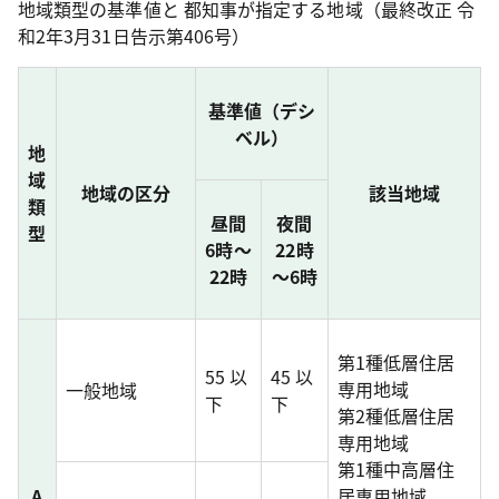
地域類型の基準値と 都知事が指定する地域（最終改正 令
和2年3月31日告示第406号）
基準値（デシ
ベル）
地
域
地域の区分
該当地域
類
昼間
夜間
型
6時～
22時
22時
～6時
第1種低層住居
55 以
45 以
専用地域
一般地域
下
下
第2種低層住居
専用地域
第1種中高層住
A
居専用地域