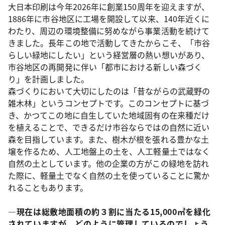
大日本印刷は今年2026年に創業150周年を迎えますが、
1886年に市谷地区に工場を開設して以来、140年近くに
わたり、周辺の環境整備に努めながら事業活動を続けて
きました。長年この地で活動してきたからこそ、「市谷
らしい緑地にしたい」という経営層の熱い想いがあり、
市谷地区の再開発に伴い「都市における新しい森づく
り」を計画しました。
森づくりにおいて大切にしたのは「昔ながらの武蔵野の
雑木林」というコンセプトです。このコンセプトに基づ
き、かつてこの地に自生していた地域固有の在来種だけ
を植えることで、できるだけ市谷ならではの自然に近い
森を目指しています。また、樹木が根を張れる豊かな土
壌を作るため、人工地盤上の土を、人工軽量土ではなく
自然の土としています。他の企業の方がこの緑地を訪れ
た際に、軽量土でなく自然の土を使っていることに驚か
れることもあります。
―現在は総敷地面積の約３割に当たる15,000㎡を緑化
されていますが、どのように管理しているのでしょう