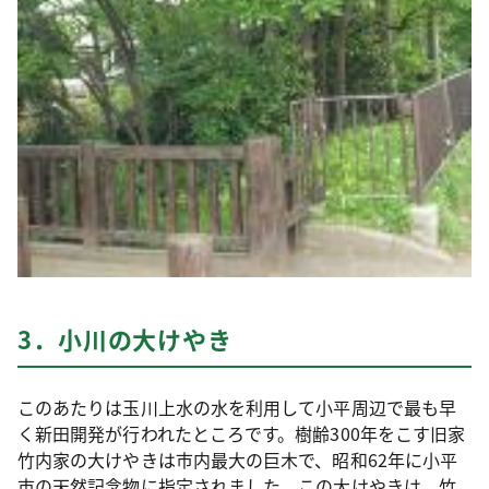
3．小川の大けやき
このあたりは玉川上水の水を利用して小平周辺で最も早
く新田開発が行われたところです。樹齢300年をこす旧家
竹内家の大けやきは市内最大の巨木で、昭和62年に小平
市の天然記念物に指定されました。この大けやきは、竹