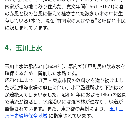
内家がこの地に移り住んだ、寛文年間(1661～1671)に春
の赤風と秋の台風に備えて植樹された数多い木の中に生
存している1本で、現在"竹内家の大けやき"と呼ばれ市民
に親しまれています。
4．玉川上水
玉川上水は承応3年(1654年)、幕府が江戸町民の飲み水を
確保するために開削した水路です。
昭和40年まで、江戸・東京市民の飲料水を送り続けまし
たが淀橋浄水場の廃止に伴い、小平監視所より下流は水
が途絶えてしまいました。昭和61年におよそ18kmの区間
で清流が復活し、水路沿いには雑木林が連なり、緑道が
整備されています。また、東京都の条例により、
玉川上
水歴史環境保全地域
に指定されています。