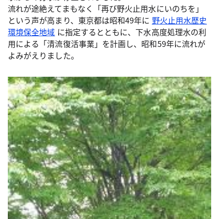
流れが途絶えてまもなく「再び野火止用水にいのちを」
という声が高まり、東京都は昭和49年に
野火止用水歴史
環境保全地域
に指定するとともに、下水高度処理水の利
用による「清流復活事業」を計画し、昭和59年に流れが
よみがえりました。