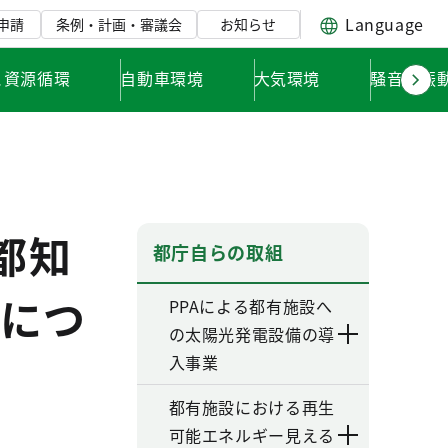
Language
申請
条例・計画・審議会
お知らせ
と資源循環
自動車環境
大気環境
騒音・振
都知
都庁自らの取組
につ
PPAによる都有施設へ
の太陽光発電設備の導
入事業
都有施設における再生
可能エネルギー見える