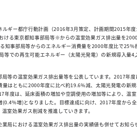
ギー都庁行動計画（2016年3月策定、計画期間2015年度か
における東京都知事部局等※からの温室効果ガス排出量を200
ける知事部局等からのエネルギー消費量を2000年度比で25％削
部局等での再生可能エネルギー（太陽光発電）の新規導入量4,2
局等の温室効果ガス排出量等を公表しています。2017年度
量はともに2000年度に比べ約19.6%減、太陽光発電の新
。2017年度は、延床面積の増加や空調使用の増加等により、温
t増(0.4％増)となりました。目標達成に向け、2017年度から
、温室効果ガス削減を推進していきます。
業局における温室効果ガス排出量の実績値も併せてお知ら