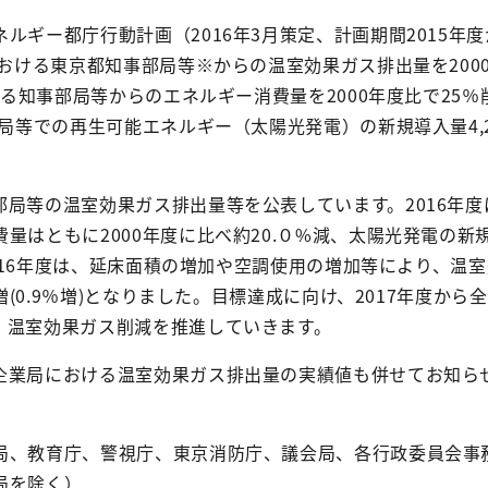
ギー都庁行動計画（2016年3月策定、計画期間2015年度か
における東京都知事部局等※からの温室効果ガス排出量を200
ける知事部局等からのエネルギー消費量を2000年度比で25％削
部局等での再生可能エネルギー（太陽光発電）の新規導入量4,2
局等の温室効果ガス排出量等を公表しています。2016年度
量はともに2000年度に比べ約20.０%減、太陽光発電の新
。2016年度は、延床面積の増加や空調使用の増加等により、温
t増(0.9％増)となりました。目標達成に向け、2017年度から
、温室効果ガス削減を推進していきます。
業局における温室効果ガス排出量の実績値も併せてお知ら
、教育庁、警視庁、東京消防庁、議会局、各行政委員会事
局を除く）