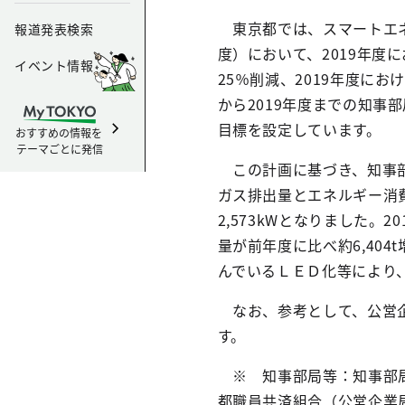
東京都では、スマートエネル
報道発表検索
度）において、2019年度
イベント情報
25％削減、2019年度にお
から2019年度までの知事
目標を設定しています。
おすすめの情報を
テーマごとに発信
この計画に基づき、知事部
ガス排出量とエネルギー消費
2,573kWとなりました
量が前年度に比べ約6,404
んでいるＬＥＤ化等により
なお、参考として、公営企
す。
※ 知事部局等：知事部局
都職員共済組合（公営企業