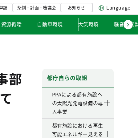
Language
申請
条例・計画・審議会
お知らせ
と資源循環
自動車環境
大気環境
騒音・振
事部
都庁自らの取組
て
PPAによる都有施設へ
の太陽光発電設備の導
入事業
都有施設における再生
可能エネルギー見える