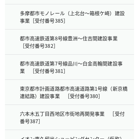
多摩都市モノレール（上北台～箱根ケ崎）建設
事業［受付番号385］
都市高速鉄道第8号線豊洲～住吉間建設事業
［受付番号382］
都市高速鉄道第7号線品川～白金高輪間建設事
業 ［受付番号381］
東京都市計画道路都市高速道路第1号線（新京橋
連結路）建設事業 ［受付番号380］
六本木五丁目西地区市街地再開発事業 ［受付
番号387］
イオン東久留米ショッピングセンター（仮称）