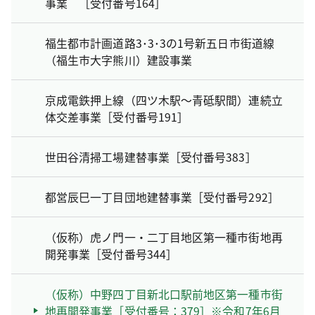
事業 ［受付番号164］
福生都市計画道路3･3･3の1号新五日市街道線
（福生市大字熊川）建設事業
京成電鉄押上線（四ツ木駅～青砥駅間）連続立
体交差事業［受付番号191］
世田谷清掃工場建替事業［受付番号383］
都営辰巳一丁目団地建替事業［受付番号292］
（仮称）虎ノ門一・二丁目地区第一種市街地再
開発事業［受付番号344］
（仮称）中野四丁目新北口駅前地区第一種市街
地再開発事業［受付番号：379］※令和7年6月