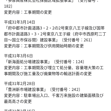
「多摩興産株式会社採掘区域拡張事業」〔受付番号：
182〕
変更内容：工事期間の変更
平成31年3月14日
「府中都市計画道路3・2・2の2号東京八王子線及び国帯
都市計画道路3・3・2号東京八王子線（府中市西原町二丁
目～国立市保谷間）建設事業」〔受付番号：261〕
変更内容：工事期間及び供用開始時期の変更
平成31年3月6日
「新海面処分場建設事業」〔受付番号：124〕
変更内容：工事期間及び埋立て処分量、容量増大策の工
事期間及び施工量及び廃棄物等の輸送計画の変更
平成31年2月28日
「豊洲新市場建設事業」〔受付番号：242〕
変更内容：駐車場出入口、千客万来施設の建築面積及び
最高高さの変更