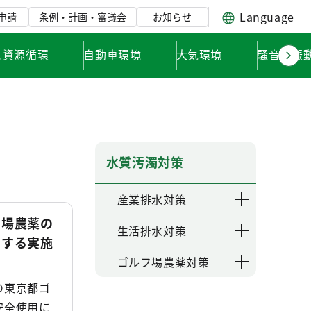
Language
申請
条例・計画・審議会
お知らせ
と資源循環
自動車環境
大気環境
騒音・振
水質汚濁対策
産業排水対策
フ場農薬の
生活排水対策
関する実施
ゴルフ場農薬対策
の東京都ゴ
安全使用に