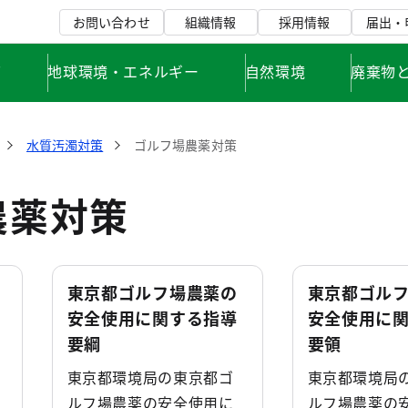
お問い合わせ
組織情報
採用情報
届出・
て
地球環境・エネルギー
自然環境
廃棄物
水質汚濁対策
ゴルフ場農薬対策
農薬対策
東京都ゴルフ場農薬の
東京都ゴル
安全使用に関する指導
安全使用に
要綱
要領
東京都環境局の東京都ゴ
東京都環境局
ルフ場農薬の安全使用に
ルフ場農薬の