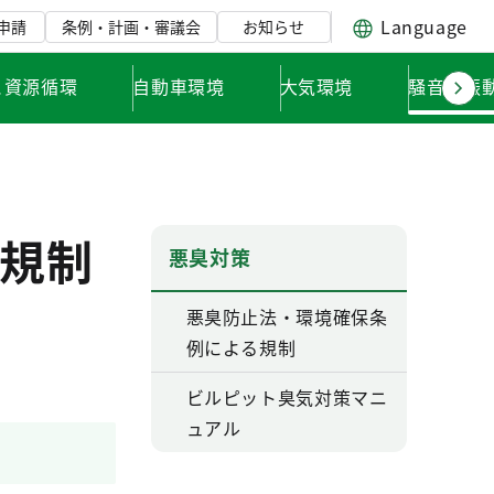
Language
申請
条例・計画・審議会
お知らせ
と資源循環
自動車環境
大気環境
騒音・振
規制
悪臭対策
悪臭防止法・環境確保条
例による規制
ビルピット臭気対策マニ
ュアル