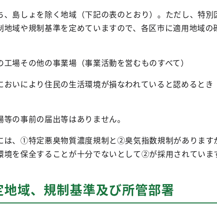
ち、島しょを除く地域（下記の表のとおり）。ただし、特別
制地域や規制基準を定めていますので、各区市に適用地域の
の工場その他の事業場（事業活動を営むものすべて）
においにより住民の生活環境が損なわれていると認めるとき
）
場等の事前の届出等はありません。
には、①特定悪臭物質濃度規制と②臭気指数規制があります
環境を保全することが十分でないとして②が採用されていま
定地域、規制基準及び所管部署