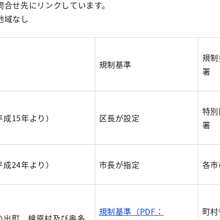
合せ先にリンクしています。
地域なし
規制
規制基準
署
特別
成15年より）
区長が設定
署
成24年より）
市長が指定
各市
規制基準（PDF：
町村
の出町、檜原村及び奥多