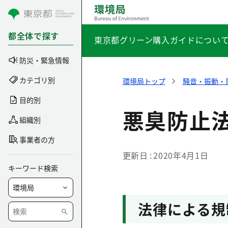
コンテンツにスキップ
都全体で探す
東京都グリーン購入ガイドについ
防災・緊急情報
カテゴリ別
環境局トップ
騒音・振動・
目的別
悪臭防止
組織別
事業者の方
更新日
2020年4月1日
キーワード検索
法律による規