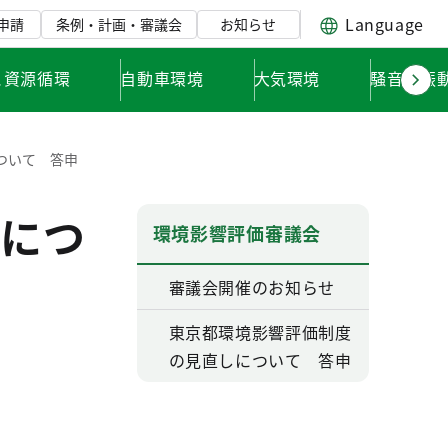
Language
申請
条例・計画・審議会
お知らせ
と資源循環
自動車環境
大気環境
騒音・振
ついて 答申
につ
環境影響評価審議会
審議会開催のお知らせ
東京都環境影響評価制度
の見直しについて 答申