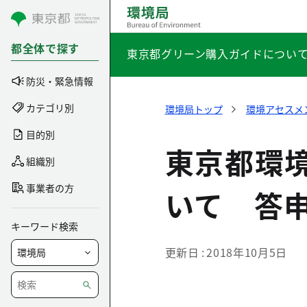
コンテンツにスキップ
都全体で探す
東京都グリーン購入ガイドについ
防災・緊急情報
カテゴリ別
環境局トップ
環境アセスメ
目的別
東京都環
組織別
事業者の方
いて 答
キーワード検索
更新日
2018年10月5日