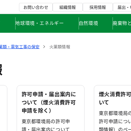
お問い合わせ
組織情報
採用情報
届出・
て
地球環境・エネルギー
自然環境
廃棄物
薬類・電気工事の保安
火薬類情報
報
許可申請・届出案内に
煙火消費許
ついて（煙火消費許可
いて
申請を除く）
東京都環境局
東京都環境局の許可申
許可申請につ
請・届出案内について
類情報）のペ