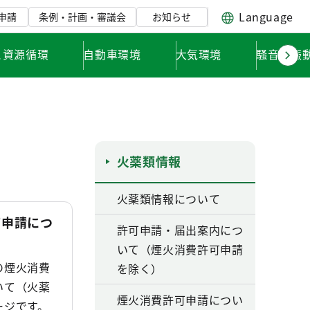
Language
申請
条例・計画・審議会
お知らせ
と資源循環
自動車環境
大気環境
騒音・振
火薬類情報
火薬類情報について
可申請につ
許可申請・届出案内につ
いて（煙火消費許可申請
の煙火消費
を除く）
いて（火薬
煙火消費許可申請につい
ージです。