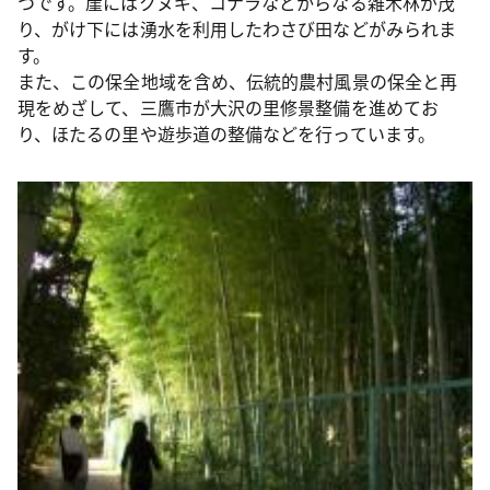
つです。崖にはクヌギ、コナラなどからなる雑木林が茂
り、がけ下には湧水を利用したわさび田などがみられま
す。
また、この保全地域を含め、伝統的農村風景の保全と再
現をめざして、三鷹市が大沢の里修景整備を進めてお
り、ほたるの里や遊歩道の整備などを行っています。