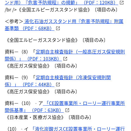
ンド用）『危害予防規程』の規範」 （PDF：120KB）
/br />《全国エルピーガススタンド協会》〔項目のみ〕
＜参考＞
液化石油ガススタンド用『危害予防規程』附属
基準類 （PDF：68KB）
《全国エルピーガススタンド協会》〔項目のみ〕
資料－（8）「
定期自主検査指針（一般高圧ガス保安規則
関係）」 （PDF：103KB）
《高圧ガス保安協会》〔項目のみ〕
資料－（9）「
定期自主検査指針（冷凍保安規則関
係）」 （PDF：44KB）
《高圧ガス保安協会》〔項目のみ〕
資料－（10）‐ア
「CE設置事業所・ローリー運行事業所
関係基準」 （PDF：63KB）
《日本産業・医療ガス協会》〔項目のみ〕
（10）‐イ
「液化炭酸ガスCE設置事業所・ローリー運行