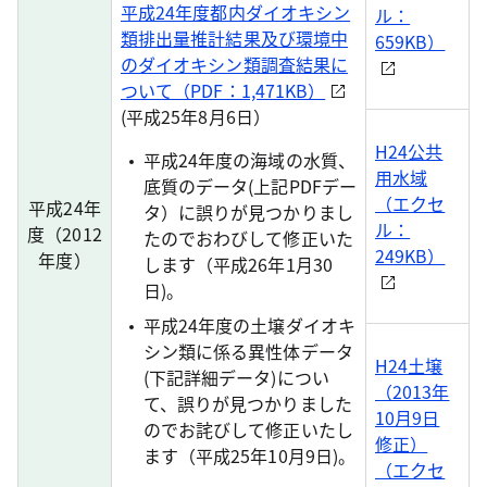
平成24年度都内ダイオキシン
ル：
類排出量推計結果及び環境中
659KB）
のダイオキシン類調査結果に
ついて（PDF：1,471KB）
(平成25年8月6日）
H24公共
平成24年度の海域の水質、
用水域
底質のデータ(上記PDFデー
（エクセ
平成24年
タ）に誤りが見つかりまし
ル：
度（2012
たのでおわびして修正いた
249KB）
年度）
します（平成26年1月30
日)。
平成24年度の土壌ダイオキ
シン類に係る異性体データ
H24土壌
(下記詳細データ)につい
（2013年
て、誤りが見つかりました
10月9日
のでお詫びして修正いたし
修正）
ます（平成25年10月9日)。
（エクセ