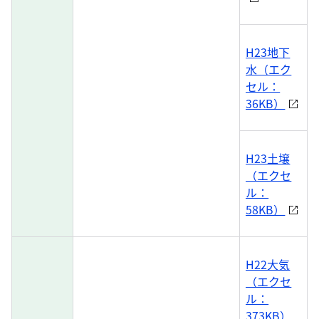
H23地下
水（エク
セル：
36KB）
H23土壌
（エクセ
ル：
58KB）
H22大気
（エクセ
ル：
373KB）