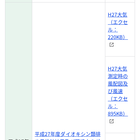
H27大気
（エクセ
ル：
220KB）
H27大気
測定時の
風配図及
び風速
（エクセ
ル：
895KB）
平成27年度ダイオキシン類排