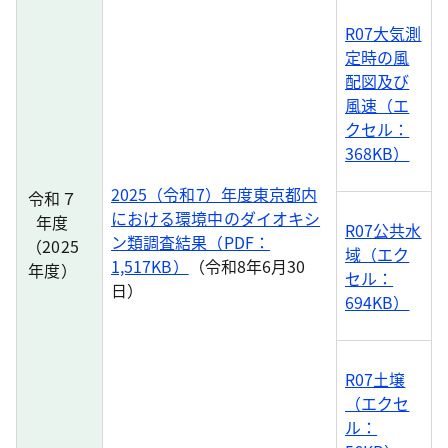
R07大気測
定時の風
配図及び
風速（エ
クセル：
368KB）
2025（令和7）年度東京都内
令和７
における環境中のダイオキシ
年度
R07公共水
ン類調査結果（PDF：
（2025
域（エク
1,517KB）
（令和8年6月30
年度）
セル：
日）
694KB）
R07土壌
（エクセ
ル：