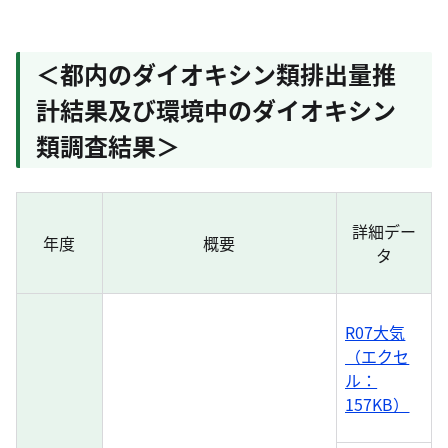
＜都内のダイオキシン類排出量推
計結果及び環境中のダイオキシン
類調査結果＞
詳細デー
年度
概要
タ
R07大気
（エクセ
ル：
157KB）