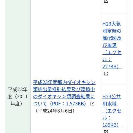
H23大気
測定時の
風配図及
び風速
（エクセ
ル：
227KB）
平成23年度都内ダイオキシン
平成23年
類排出量推計結果及び環境中
度（2011
のダイオキシン類調査結果に
H23公共
年度）
ついて（PDF：1,573KB）
用水域
（平成24年8月6日）
（エクセ
ル：
189KB）