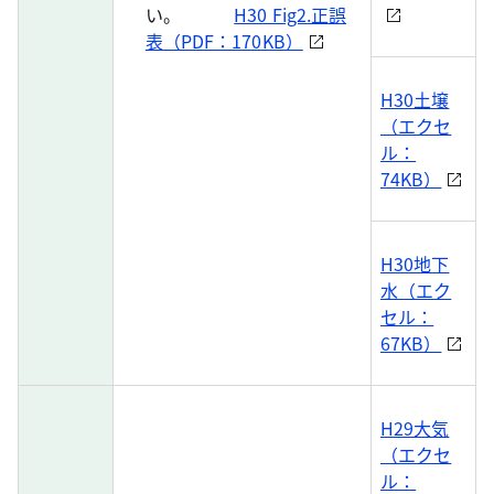
い。
H30 Fig2.正誤
表（PDF：170KB）
H30土壌
（エクセ
ル：
74KB）
H30地下
水（エク
セル：
67KB）
H29大気
（エクセ
ル：