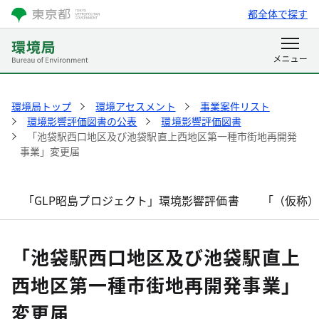
都全体で探す
環境局トップ
環境アセスメント
事業案件リスト
環境影響評価図書の公表
環境影響評価図書
「池袋駅西口地区及び池袋駅直上西地区第一種市街地再開発
事業」変更届
「GLP昭島プロジェクト」環境影響評価書
「（仮称
「池袋駅西口地区及び池袋駅直上
西地区第一種市街地再開発事業」
変更届