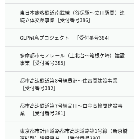
東日本旅客鉄道南武線（谷保駅～立川駅間）連
続立体交差事業［受付番号386］
GLP昭島プロジェクト ［受付番号384］
多摩都市モノレール（上北台～箱根ケ崎）建設
事業［受付番号385］
都市高速鉄道第8号線豊洲～住吉間建設事業
［受付番号382］
都市高速鉄道第7号線品川～白金高輪間建設事
業 ［受付番号381］
東京都市計画道路都市高速道路第1号線（新京橋
連結路）建設事業 ［受付番号380］