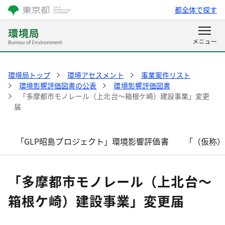
都全体で探す
環境局トップ
環境アセスメント
事業案件リスト
環境影響評価図書の公表
環境影響評価図書
「多摩都市モノレール（上北台～箱根ケ崎）建設事業」変更
届
「GLP昭島プロジェクト」環境影響評価書
「（仮称
「多摩都市モノレール（上北台～
箱根ケ崎）建設事業」変更届