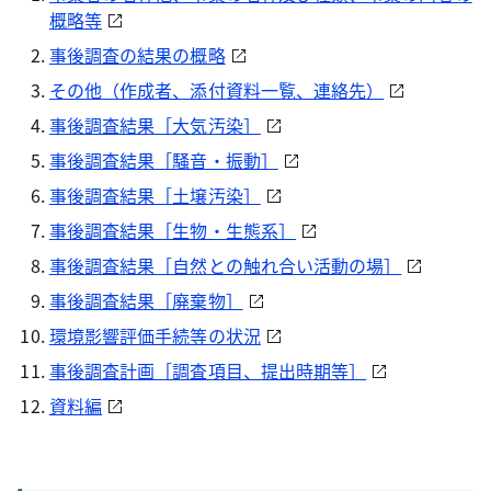
概略等
事後調査の結果の概略
その他（作成者、添付資料一覧、連絡先）
事後調査結果［大気汚染］
事後調査結果［騒音・振動］
事後調査結果［土壌汚染］
事後調査結果［生物・生態系］
事後調査結果［自然との触れ合い活動の場］
事後調査結果［廃棄物］
環境影響評価手続等の状況
事後調査計画［調査項目、提出時期等］
資料編