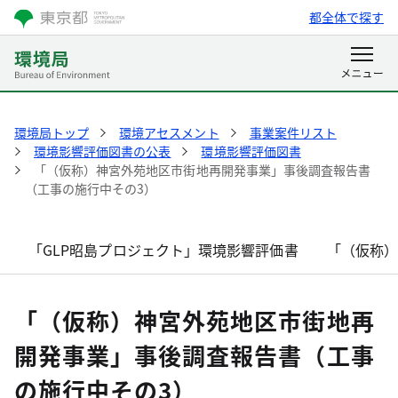
都全体で探す
環境局トップ
環境アセスメント
事業案件リスト
環境影響評価図書の公表
環境影響評価図書
「（仮称）神宮外苑地区市街地再開発事業」事後調査報告書
（工事の施行中その3）
「GLP昭島プロジェクト」環境影響評価書
「（仮称
「（仮称）神宮外苑地区市街地再
開発事業」事後調査報告書（工事
の施行中その3）