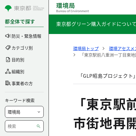
コンテンツにスキップ
都全体で探す
東京都グリーン購入ガイドについ
防災・緊急情報
カテゴリ別
環境局トップ
環境アセスメ
「東京駅前八重洲一丁目東地
目的別
組織別
「GLP昭島プロジェクト
事業者の方
「東京駅
キーワード検索
市街地再