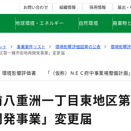
お問い合わせ
組織情報
採用情報
届出・
て
地球環境・エネルギー
自然環境
廃棄物
ント
事業案件リスト
環境影響評価図書の公表
環境影響
区第一種市街地再開発事業」変更届
」環境影響評価書
「（仮称）ＮＥＣ府中事業場整備計画
前八重洲一丁目東地区第
開発事業」変更届