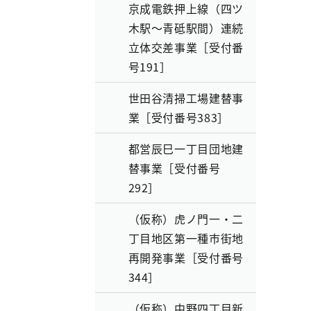
京成電鉄押上線（四ツ
木駅～青砥駅間）連続
立体交差事業［受付番
号191］
世田谷清掃工場建替事
業［受付番号383］
都営辰巳一丁目団地建
替事業［受付番号
292］
（仮称）虎ノ門一・二
丁目地区第一種市街地
再開発事業［受付番号
344］
（仮称）中野四丁目新