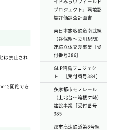
イドみらいフィールド
プロジェクト」環境影
響評価調査計画書
東日本旅客鉄道南武線
（谷保駅～立川駅間）
連続立体交差事業［受
付番号386］
とは禁止され
GLP昭島プロジェク
ト ［受付番号384］
hromeで閲覧でき
多摩都市モノレール
（上北台～箱根ケ崎）
建設事業［受付番号
385］
都市高速鉄道第8号線