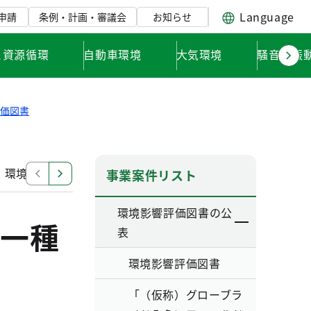
Language
申請
条例・計画・審議会
お知らせ
と資源循環
自動車環境
大気環境
騒音・振
評価図書
」環境影響評価調査計画書
「東日本旅客鉄道南武線（谷
事業案件リスト
環境影響評価図書の公
一種
表
環境影響評価図書
「（仮称）グローブラ