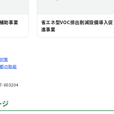
補助事業
省エネ型VOC排出削減設備導入促
進事業
C対策
都の取組
7-003204
ージ