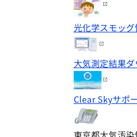
光化学スモッグ
大気測定結果ダ
Clear Skyサ
東京都大気汚染