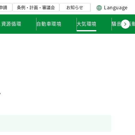
Language
申請
条例・計画・審議会
お知らせ
と資源循環
自動車環境
大気環境
騒音・振
。